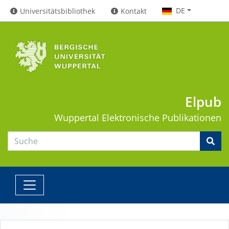
DE
Universitätsbibliothek
Kontakt
Elpub
Wuppertal
Elektronische Publikationen