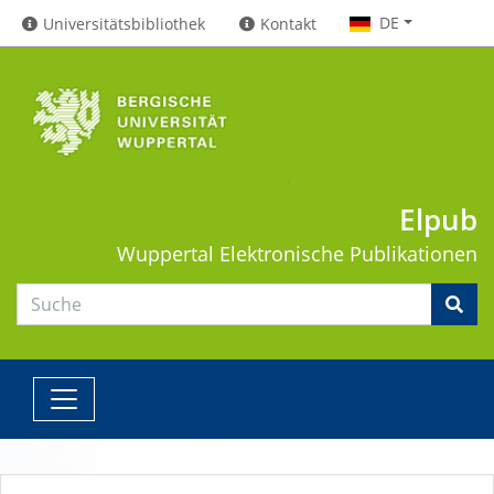
DE
Universitätsbibliothek
Kontakt
Elpub
Wuppertal
Elektronische Publikationen