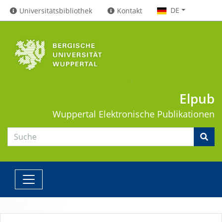
DE
Universitätsbibliothek
Kontakt
Elpub
Wuppertal
Elektronische Publikationen