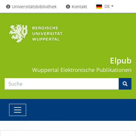
DE
Universitätsbibliothek
Kontakt
Elpub
Wuppertal
Elektronische Publikationen