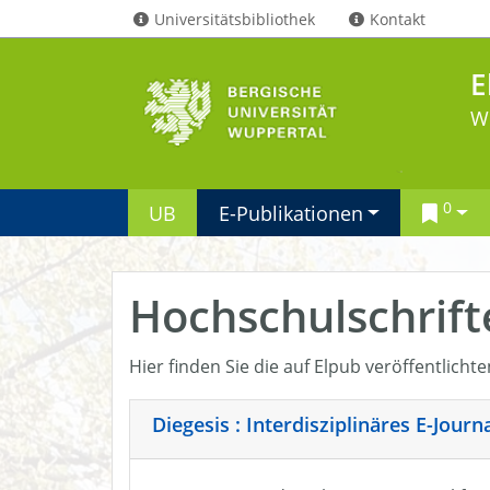
Universitätsbibliothek
Kontakt
E
W
0
UB
E-Publikationen
Hochschulschrift
Hier finden Sie die auf Elpub veröffentlicht
Diegesis : Interdisziplinäres E-Jour