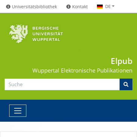
DE
Universitätsbibliothek
Kontakt
Elpub
Wuppertal
Elektronische Publikationen