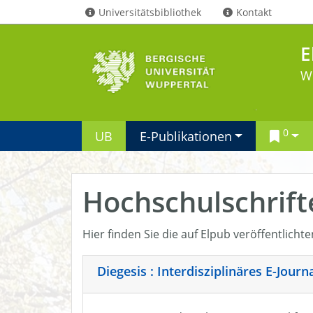
Universitätsbibliothek
Kontakt
E
W
0
UB
E-Publikationen
Hochschulschrift
Hier finden Sie die auf Elpub veröffentlicht
Diegesis : Interdisziplinäres E-Jour