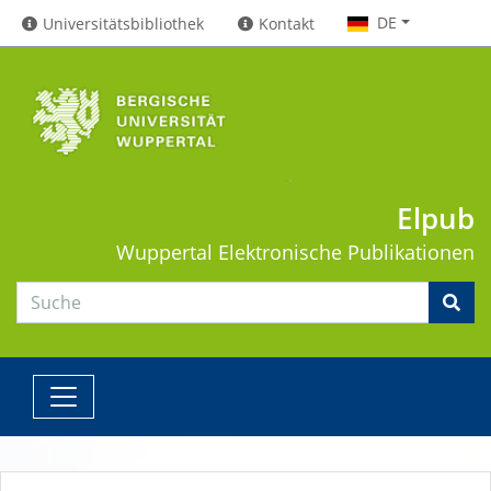
DE
Universitätsbibliothek
Kontakt
Elpub
Wuppertal
Elektronische Publikationen