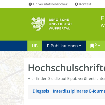
Universitätsbibliothek
Kontakt
E
W
0
UB
E-Publikationen
Hochschulschrift
Hier finden Sie die auf Elpub veröffentlicht
Diegesis : Interdisziplinäres E-Jour