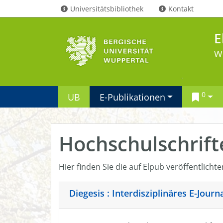
Universitätsbibliothek
Kontakt
E
W
0
UB
E-Publikationen
Hochschulschrift
Hier finden Sie die auf Elpub veröffentlicht
Diegesis : Interdisziplinäres E-Jour