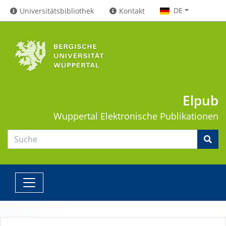
DE
Universitätsbibliothek
Kontakt
Elpub
Wuppertal
Elektronische Publikationen