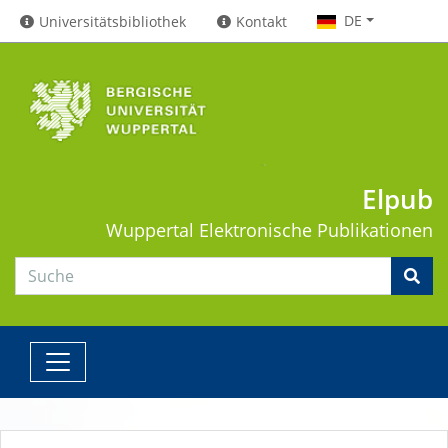
DE
Universitätsbibliothek
Kontakt
Elpub
Wuppertal
Elektronische Publikationen