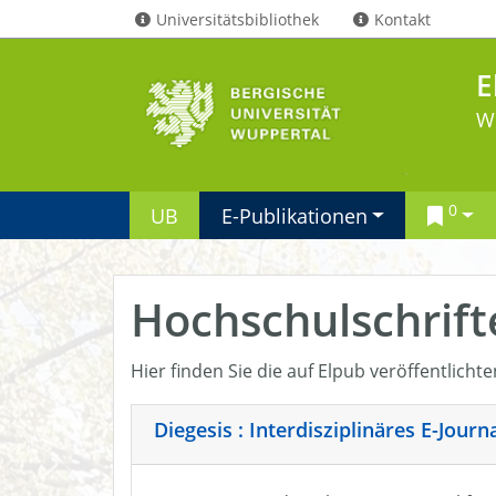
Universitätsbibliothek
Kontakt
E
W
0
UB
E-Publikationen
Hochschulschrift
Hier finden Sie die auf Elpub veröffentlicht
Diegesis : Interdisziplinäres E-Jour