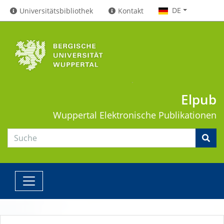
DE
Universitätsbibliothek
Kontakt
Elpub
Wuppertal
Elektronische Publikationen