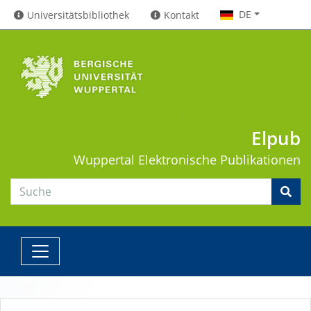
DE
Universitätsbibliothek
Kontakt
Elpub
Wuppertal
Elektronische Publikationen