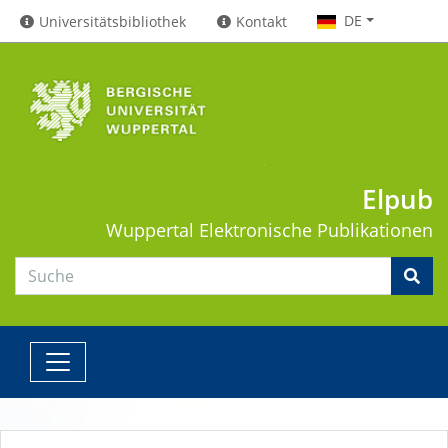
DE
Universitätsbibliothek
Kontakt
Elpub
Wuppertal
Elektronische Publikationen