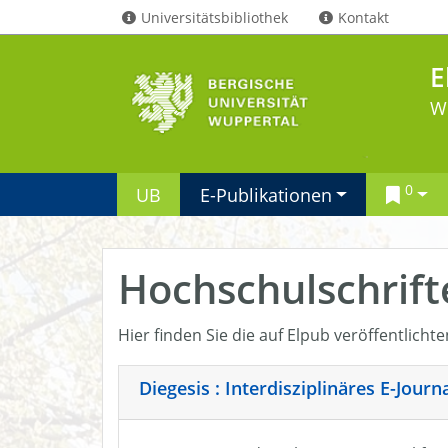
Universitätsbibliothek
Kontakt
E
W
0
UB
E-Publikationen
Hochschulschrift
Hier finden Sie die auf Elpub veröffentlicht
Diegesis : Interdisziplinäres E-Jour