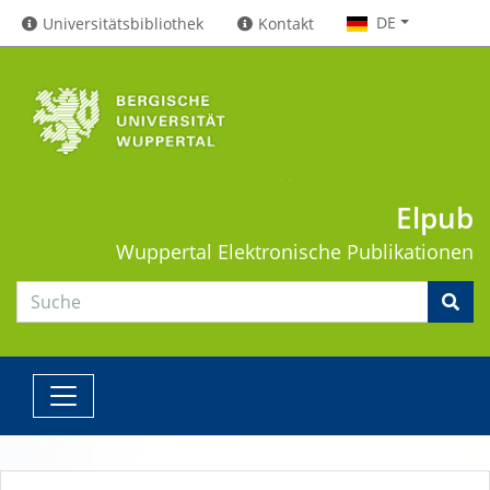
DE
Universitätsbibliothek
Kontakt
Elpub
Wuppertal
Elektronische Publikationen