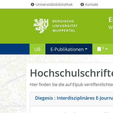
Universitätsbibliothek
Kontakt
E
W
0
UB
E-Publikationen
Hochschulschrift
Hier finden Sie die auf Elpub veröffentlicht
Diegesis : Interdisziplinäres E-Jour