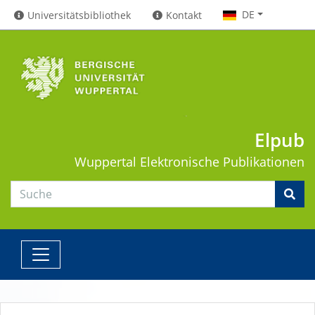
DE
Universitätsbibliothek
Kontakt
Elpub
Wuppertal
Elektronische Publikationen