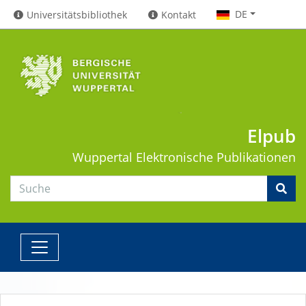
DE
Universitätsbibliothek
Kontakt
Elpub
Wuppertal
Elektronische Publikationen