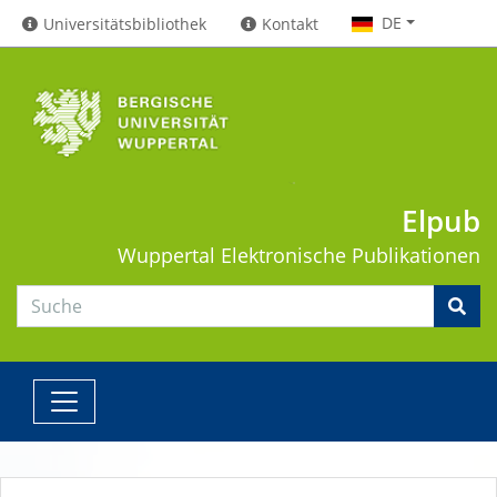
DE
Universitätsbibliothek
Kontakt
Elpub
Wuppertal
Elektronische Publikationen