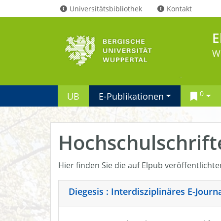
Universitätsbibliothek
Kontakt
E
W
0
UB
E-Publikationen
Hochschulschrift
Hier finden Sie die auf Elpub veröffentlicht
Diegesis : Interdisziplinäres E-Jour