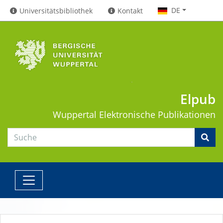
DE
Universitätsbibliothek
Kontakt
Elpub
Wuppertal
Elektronische Publikationen