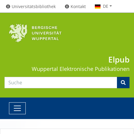
DE
Universitätsbibliothek
Kontakt
Elpub
Wuppertal
Elektronische Publikationen