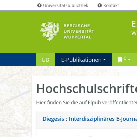
Universitätsbibliothek
Kontakt
E
W
0
UB
E-Publikationen
Hochschulschrift
Hier finden Sie die auf Elpub veröffentlicht
Diegesis : Interdisziplinäres E-Jour