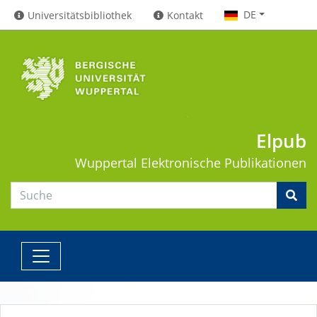
DE
Universitätsbibliothek
Kontakt
Elpub
Wuppertal
Elektronische Publikationen