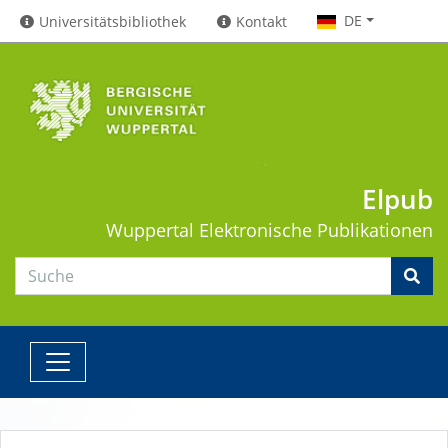
DE
Universitätsbibliothek
Kontakt
Elpub
Wuppertal
Elektronische Publikationen