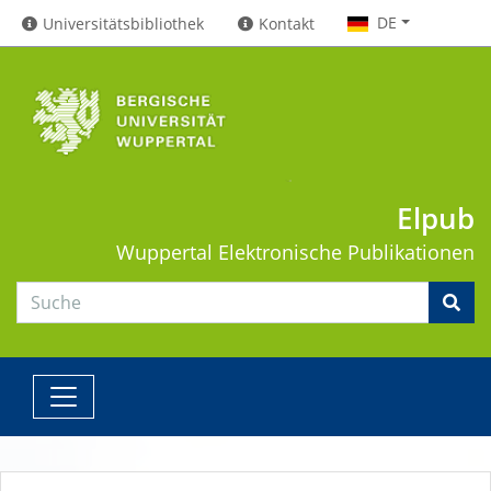
DE
Universitätsbibliothek
Kontakt
Elpub
Wuppertal
Elektronische Publikationen