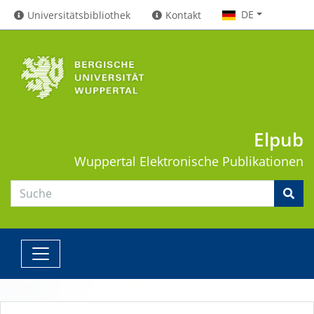
DE
Universitätsbibliothek
Kontakt
Elpub
Wuppertal
Elektronische Publikationen