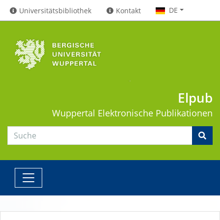
DE
Universitätsbibliothek
Kontakt
Elpub
Wuppertal
Elektronische Publikationen