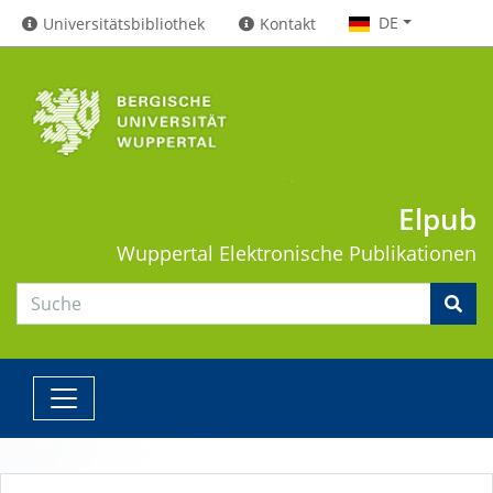
DE
Universitätsbibliothek
Kontakt
Elpub
Wuppertal
Elektronische Publikationen