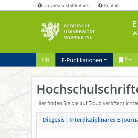
Universitätsbibliothek
Kontakt
E
W
0
UB
E-Publikationen
Hochschulschrift
Hier finden Sie die auf Elpub veröffentlicht
Diegesis : Interdisziplinäres E-Jour