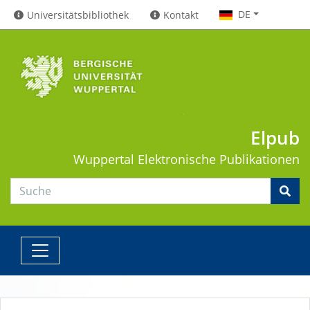
DE
Universitätsbibliothek
Kontakt
Elpub
Wuppertal
Elektronische Publikationen