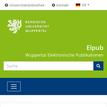
DE
Universitätsbibliothek
Kontakt
Elpub
Wuppertal
Elektronische Publikationen