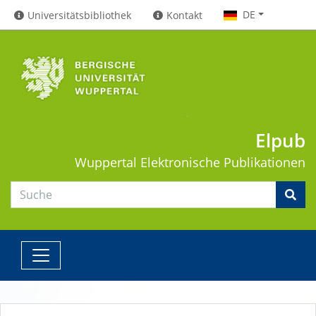
DE
Universitätsbibliothek
Kontakt
Elpub
Wuppertal
Elektronische Publikationen