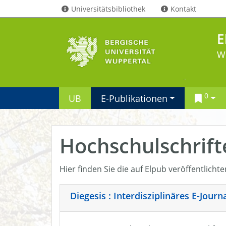
Universitätsbibliothek
Kontakt
E
W
0
UB
E-Publikationen
Hochschulschrift
Hier finden Sie die auf Elpub veröffentlicht
Diegesis : Interdisziplinäres E-Jour