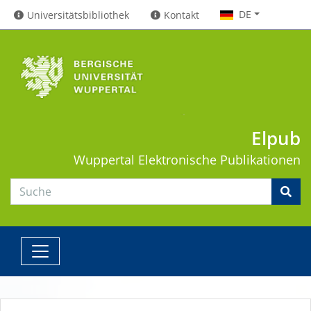
DE
Universitätsbibliothek
Kontakt
Elpub
Wuppertal
Elektronische Publikationen