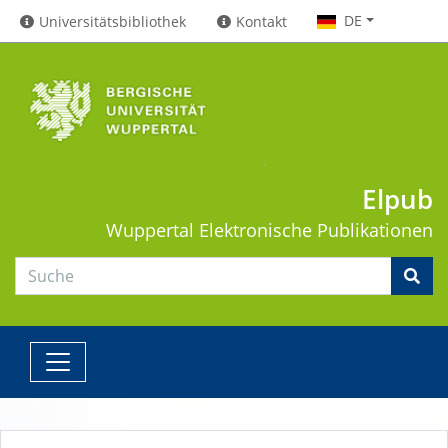
DE
Universitätsbibliothek
Kontakt
Elpub
Wuppertal
Elektronische Publikationen