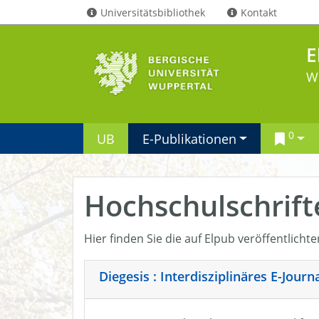
Universitätsbibliothek
Kontakt
E
W
0
UB
E-Publikationen
Hochschulschrift
Hier finden Sie die auf Elpub veröffentlicht
Diegesis : Interdisziplinäres E-Jour