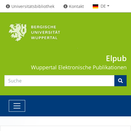
DE
Universitätsbibliothek
Kontakt
Elpub
Wuppertal
Elektronische Publikationen