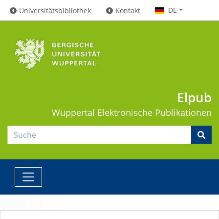
DE
Universitätsbibliothek
Kontakt
Elpub
Wuppertal
Elektronische Publikationen