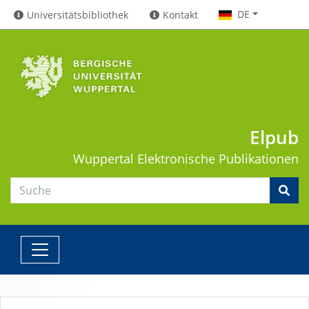
DE
Universitätsbibliothek
Kontakt
Elpub
Wuppertal
Elektronische Publikationen