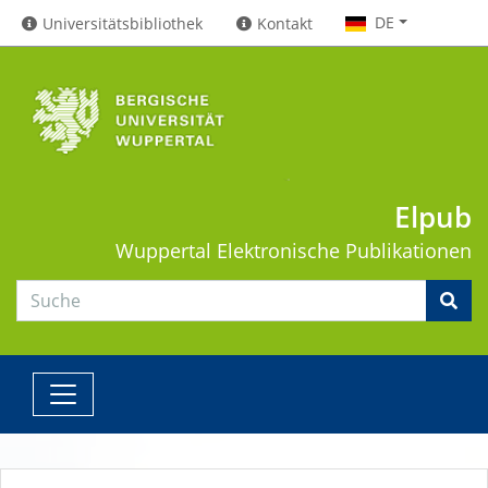
DE
Universitätsbibliothek
Kontakt
Elpub
Wuppertal
Elektronische Publikationen