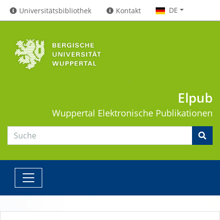
DE
Universitätsbibliothek
Kontakt
Elpub
Wuppertal
Elektronische Publikationen