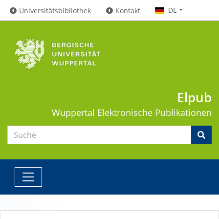
DE
Universitätsbibliothek
Kontakt
Elpub
Wuppertal
Elektronische Publikationen