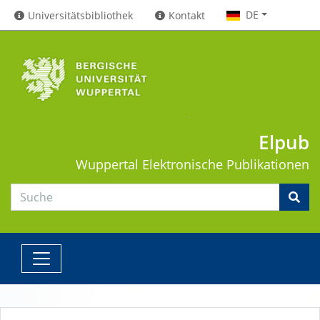
DE
Universitätsbibliothek
Kontakt
Elpub
Wuppertal
Elektronische Publikationen