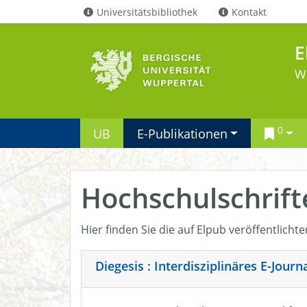
Universitätsbibliothek
Kontakt
E
W
0
UB
E-Publikationen
Hochschulschrift
Hier finden Sie die auf Elpub veröffentlicht
Diegesis : Interdisziplinäres E-Jour