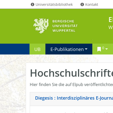
Universitätsbibliothek
Kontakt
E
W
0
UB
E-Publikationen
Hochschulschrift
Hier finden Sie die auf Elpub veröffentlicht
Diegesis : Interdisziplinäres E-Jour