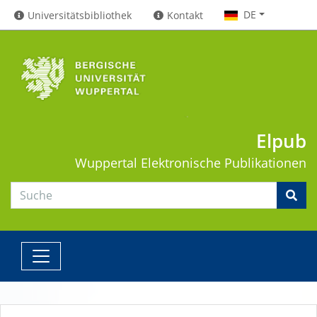
DE
Universitätsbibliothek
Kontakt
Elpub
Wuppertal
Elektronische Publikationen